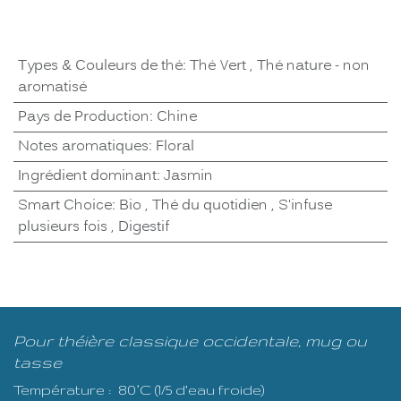
Types & Couleurs de thé
:
Thé Vert
,
Thé nature - non
aromatisé
Pays de Production
:
Chine
Notes aromatiques
:
Floral
Ingrédient dominant
:
Jasmin
Smart Choice
:
Bio
,
Thé du quotidien
,
S'infuse
plusieurs fois
,
Digestif
Pour théière classique occidentale, mug ou
tasse
Température : 80°C (1/5 d’eau froide)