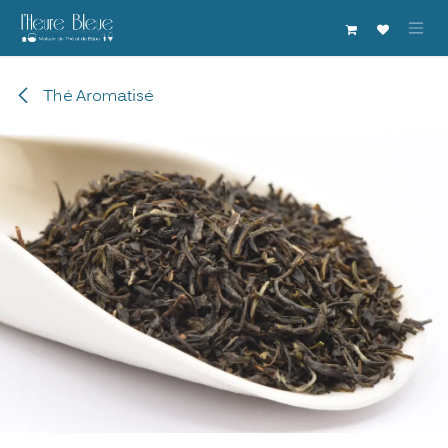
Se rendre au contenu
Thé Aromatisé