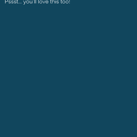
Pssst... you'll love this too!