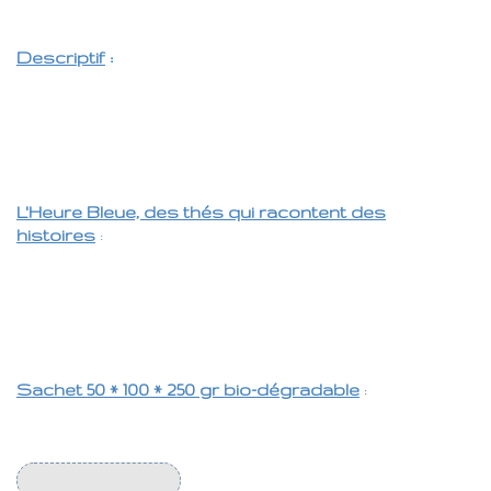
Fleurs, épices, huiles essentielles, extraits et arômes naturels BIO
Descriptif
:
La création de ce thé fut tellement évidente et simple. Un
breuvage très élégant, raffiné, le gingembre relève et ajoute du
piquant. la fraîcheur de la citronnelle et une belle présence florale
pour agrémenter le tout.
L'Heure Bleue, des thés qui racontent des
histoires
:
… Quand Clara me regarde, ses yeux clairs me
transpercent. Vive comme le gingembre, racée comme la rose.
Clara c’est notre fille aînée, ce thé est à son image, nous l’avons
créé en pensant à elle …
Sachet 50 * 100 * 250 gr bio-dégradable
:
Nos sachets et le film intérieur sont fabriqués à partir de fibres
végétales. Ils sont entièrement compostables.
We care for the planet