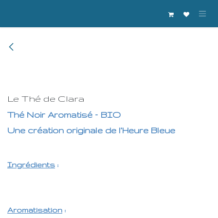
Se rendre au contenu
Thé Aromatisé
Le Thé de Clara
Thé Noir Aromatisé – BIO
Une création originale de l’Heure Bleue
Ingrédients
:
Thé noir, boutons de rose, gingembre, citronnelle,
pétales de rose.
Aromatisation
: