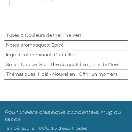
Types & Couleurs de thé
:
Thé Vert
Notes aromatiques
:
Epicé
Ingrédient dominant
:
Cannelle
Smart Choice
:
Bio
,
Thé du quotidien
,
Thé de Noël
Thématiques
:
Noël - Nouvel an
,
Offrir un moment
Pour théière classique occidentale, mug ou
tasse
Température : 80°C (1/5 d’eau froide)