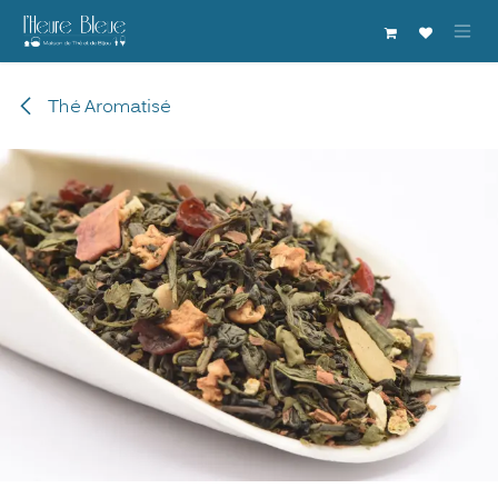
Se rendre au contenu
Thé Aromatisé