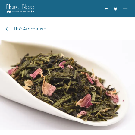
Se rendre au contenu
Thé Aromatisé