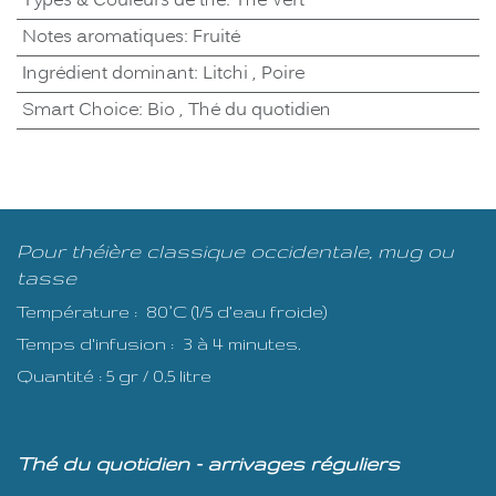
Types & Couleurs de thé
:
Thé Vert
Notes aromatiques
:
Fruité
Ingrédient dominant
:
Litchi
,
Poire
Smart Choice
:
Bio
,
Thé du quotidien
Pour théière classique occidentale, mug ou
tasse
Température : 80°C (1/5 d’eau froide)
Temps d'infusion : 3 à 4 minutes.
Quantité : 5 gr / 0,5 litre
Thé du quotidien - arrivages réguliers