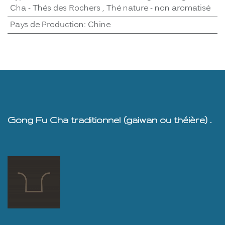
Cha - Thés des Rochers
,
Thé nature - non aromatisé
Pays de Production
:
Chine
Gong Fu Cha traditionnel (gaiwan ou théière) .