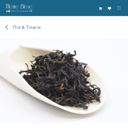
Se rendre au contenu
Thé & Tisane