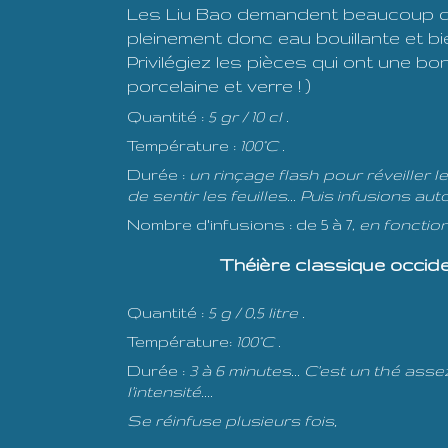
Les Liu Bao demandent beaucoup de
pleinement donc eau bouillante et bi
Privilégiez les pièces qui ont une bon
porcelaine et verre ! )
Quantité :
5 gr / 10 cl .
Température :
100°C .
Durée :
un rinçage flash pour réveiller l
de sentir les feuilles... Puis infusions a
Nombre d'infusions : de 5 à 7,
en fonctio
Théière classique occi
Quantité :
5 g / 0,5 litre .
Température:
100°C .
Durée :
3 à 6 minutes... C'est un thé as
l'intensité....
Se réinfuse plusieurs fois,