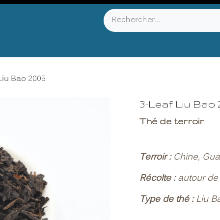
YOU KNOW ?
ABOUT US
INFOS & CONTACT
Liu Bao 2005
3-Leaf Liu Bao 
Thé de terroir
Terroir :
Chine, Gua
Récolte :
autour de 
Type de thé :
Liu B