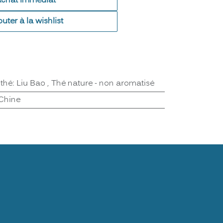
Achat immédiat
outer à la wishlist
 thé
:
Liu Bao
,
Thé nature - non aromatisé
Chine