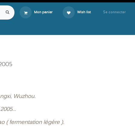
Se connecter
Mon panier
Wish list
2005
ngxi, Wuzhou.
2005...
ao ( fermentation légère ).