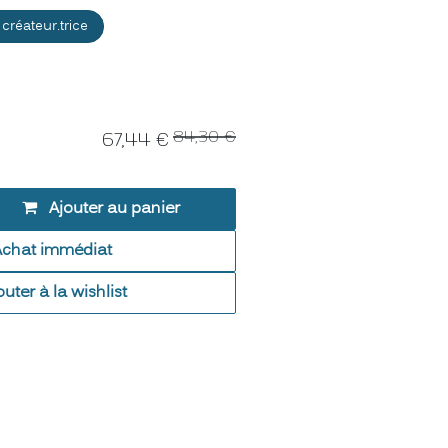
 créateur.trice
84,30
€
67,44
€
Ajouter au panier
Achat immédiat
outer à la wishlist