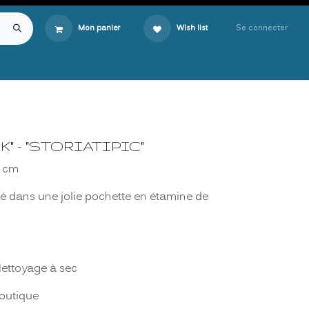
Se connecter
Mon panier
Wish list
K" - "STORIATIPIC"
0 cm
té dans une jolie pochette en étamine de
 Nettoyage à sec
boutique