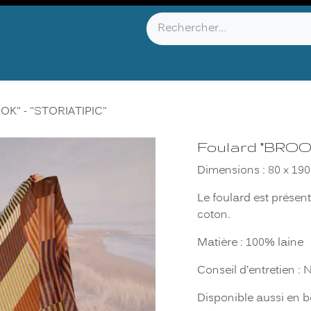
YOU KNOW ?
ABOUT US
INFOS & CONTACT
OK" - "STORIATIPIC"
Foulard "BROO
Dimensions : 80 x 19
Le foulard est présen
coton.
Matière : 100% laine
Conseil d’entretien :
Disponible aussi en 