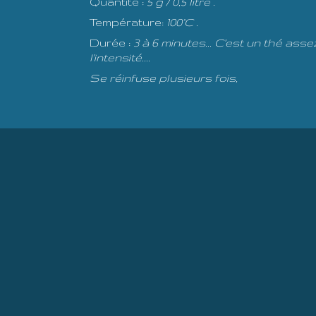
Quantité :
5 g / 0,5 litre .
Température:
100°C .
Durée :
3 à 6 minutes... C'est un thé as
l'intensité....
Se réinfuse plusieurs fois,