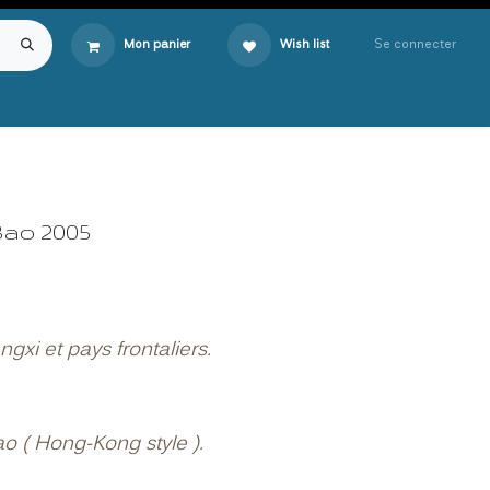
Se connecter
Mon panier
Wish list
 Bao 2005
gxi et pays frontaliers.
ao ( Hong-Kong style ).