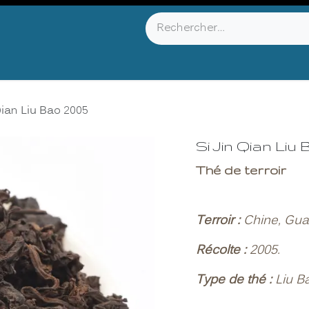
YOU KNOW ?
ABOUT US
INFOS & CONTACT
Qian Liu Bao 2005
Si Jin Qian Liu
Thé de terroir
Terroir :
Chine, Guan
Récolte :
2005.
Type de thé :
Liu B