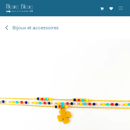
Se rendre au contenu
Bijoux et accessoires