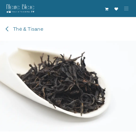
Se rendre au contenu
Thé & Tisane