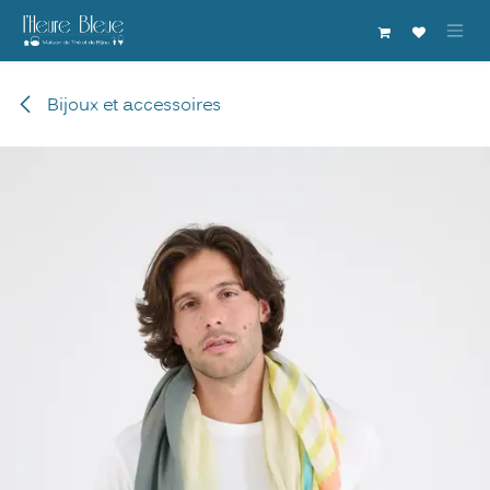
Se rendre au contenu
Bijoux et accessoires