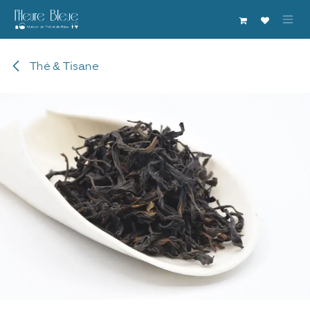
Se rendre au contenu
Thé & Tisane