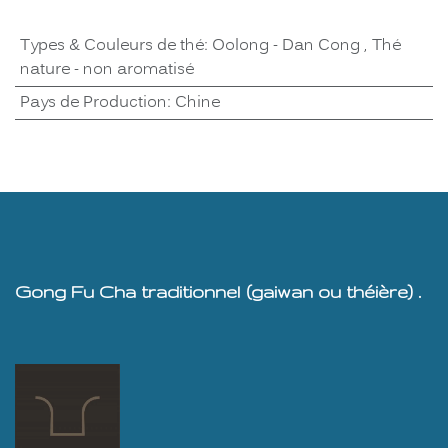
Types & Couleurs de thé
:
Oolong - Dan Cong
,
Thé
nature - non aromatisé
Pays de Production
:
Chine
Gong Fu Cha traditionnel (gaiwan ou théière) .