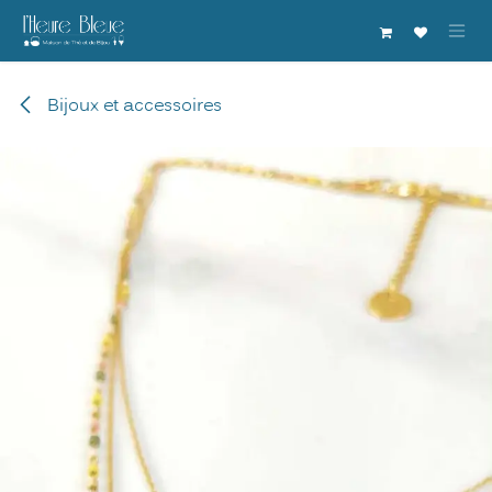
Se rendre au contenu
Bijoux et accessoires