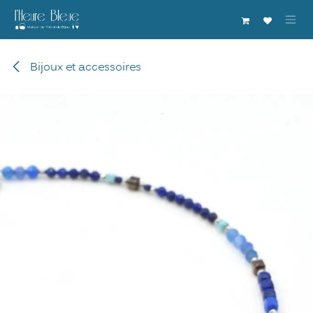
Se rendre au contenu
Bijoux et accessoires