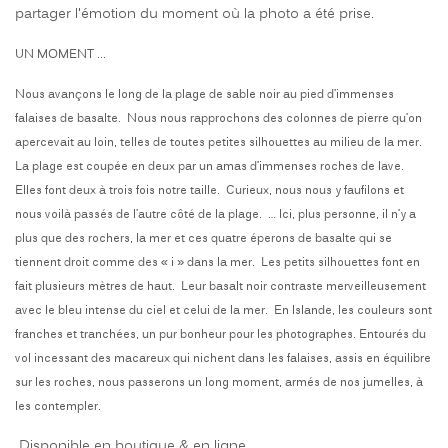
partager l'émotion du moment où la photo a été prise.
UN MOMENT ...
Nous avançons le long de la plage de sable noir au pied d’immenses
falaises de basalte. Nous nous rapprochons des colonnes de pierre qu’on
apercevait au loin, telles de toutes petites silhouettes au milieu de la mer.
La plage est coupée en deux par un amas d’immenses roches de lave.
Elles font deux à trois fois notre taille. Curieux, nous nous y faufilons et
nous voilà passés de l’autre côté de la plage. … Ici, plus personne, il n’y a
plus que des rochers, la mer et ces quatre éperons de basalte qui se
tiennent droit comme des « i » dans la mer. Les petits silhouettes font en
fait plusieurs mètres de haut. Leur basalt noir contraste merveilleusement
avec le bleu intense du ciel et celui de la mer. En Islande, les couleurs sont
franches et tranchées, un pur bonheur pour les photographes. Entourés du
vol incessant des macareux qui nichent dans les falaises, assis en équilibre
sur les roches, nous passerons un long moment, armés de nos jumelles, à
les contempler.
Disponible en boutique & en ligne