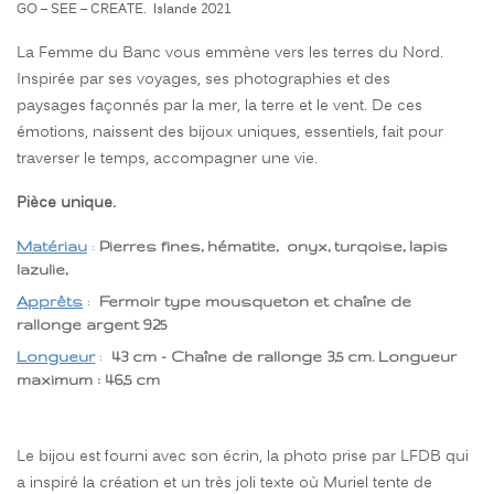
GO – SEE – CREATE. Islande 2021
La Femme du Banc vous emmène vers les terres du Nord.
Inspirée par ses voyages, ses photographies et des
paysages façonnés par la mer, la terre et le vent. De ces
émotions, naissent des bijoux uniques, essentiels, fait pour
traverser le temps, accompagner une vie.
Pièce unique.
Matériau
:
Pierres fines, hématite, onyx, turqoise, lapis
lazulie,
Apprêts
:
Fermoir type mousqueton et chaîne de
rallonge argent 925
Longueur
:
43 cm - Chaîne de rallonge 3,5 cm. Longueur
maximum : 46,5 cm
Le bijou est fourni avec son écrin, la photo prise par LFDB qui
a inspiré la création et un très joli texte où Muriel tente de