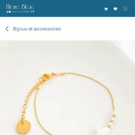
Se rendre au contenu
Bijoux et accessoires