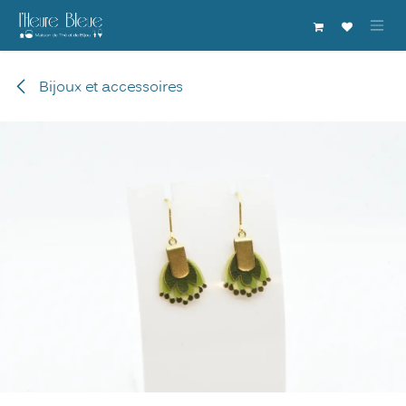
Se rendre au contenu
Bijoux et accessoires