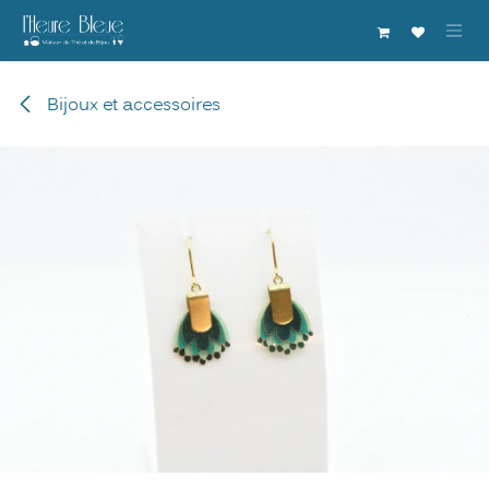
Se rendre au contenu
Bijoux et accessoires