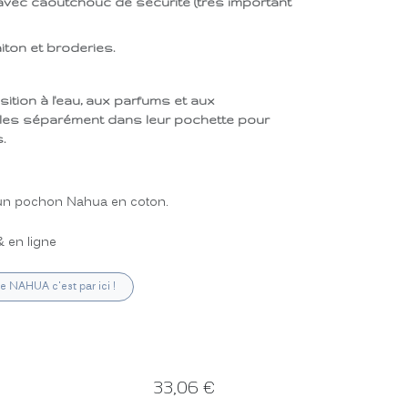
avec caoutchouc de sécurité (très important
)
iton et broderies.
osition à l'eau, aux parfums et aux
les séparément dans leur pochette pour
.
c un pochon Nahua en coton.
 en ligne
ue NAHUA c'est par ici !
33,06
€