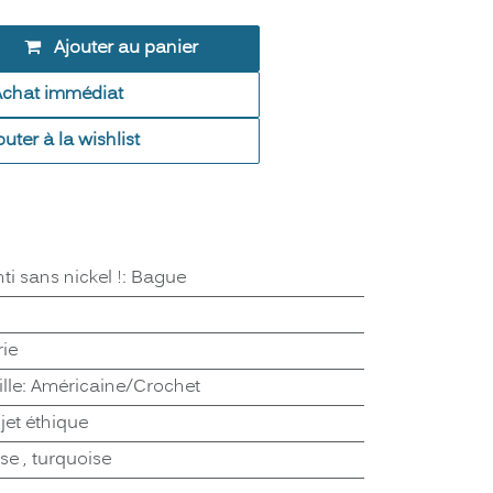
Ajouter au panier
Achat immédiat
outer à la wishlist
ti sans nickel !
:
Bague
rie
lle
:
Américaine/Crochet
jet éthique
ose
,
turquoise