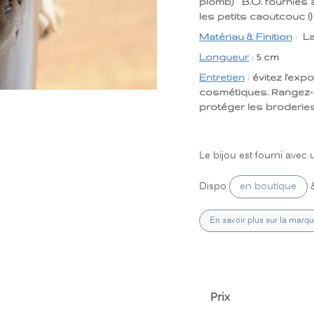
plomb) B.O. fournies 
les petits caoutcouc !
Matériau & Finition
:
La
Longueur
:
5 cm
Entretien
:
évitez l'exp
cosmétiques. Rangez-
protéger les broderies
Le bijou est fourni ave
en boutique
Dispo
&
En savoir plus sur la marq
Prix