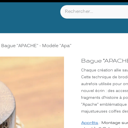
YOU KNOW ?
ABOUT US
INFOS & CONTACT
Bague "APACHE" - Modèle "Apa"
Bague "APACHE"
Chaque création allie sav
Cette technique de brode
autrefois utilisée pour o
nouvel écrin : des acces
fragments d’histoire à po
"Apache" emblématique d
majustueuses coiffes de
Apprêts
:
Montage su