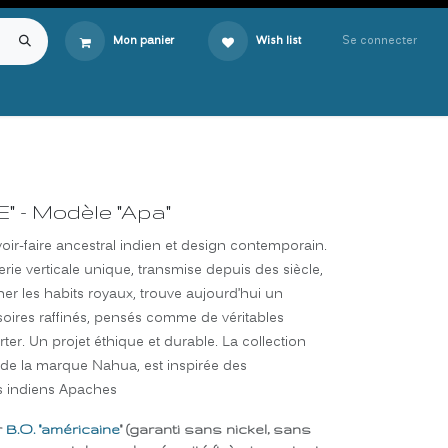
Se connecter
Mon panier
Wish list
 - Modèle "Apa"
oir-faire ancestral indien et design contemporain.
rie verticale unique, transmise depuis des siècle,
rner les habits royaux, trouve aujourd’hui un
soires raffinés, pensés comme de véritables
rter. Un projet éthique et durable. La collection
e la marque Nahua, est inspirée des
s indiens Apaches
r
B.O. "américaine
" (garanti sans nickel, sans