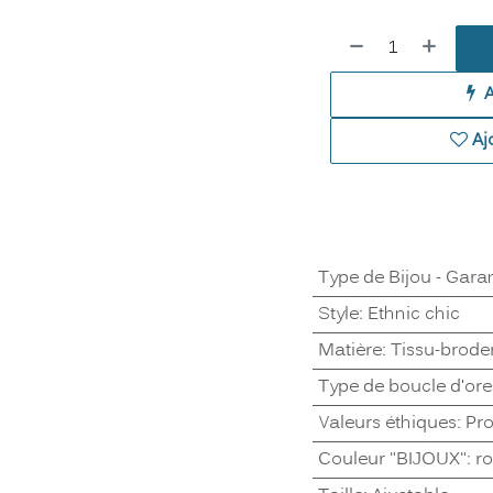
Aj
Type de Bijou - Garan
Style
:
Ethnic chic
Matière
:
Tissu-brode
Type de boucle d'orei
Valeurs éthiques
:
Pro
Couleur "BIJOUX"
:
r