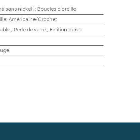
ti sans nickel !
:
Boucles d'oreille
lle
:
Américaine/Crochet
dable
,
Perle de verre
,
Finition dorée
ouge