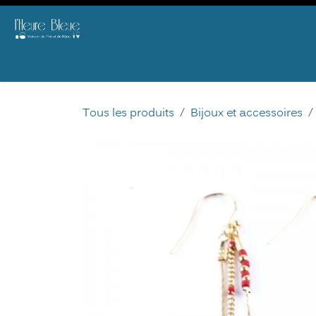
Se rendre au contenu
E-SHOP
THE
BIJOU
AGENDA & ATELIERS
B2B
OFFRIR
DID 
Tous les produits
Bijoux et accessoires