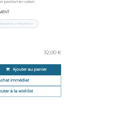
 un pochon en coton.
MENT
teur.trice, c'est par ici !
32,00
€
Ajouter au panier
Achat immédiat
outer à la wishlist