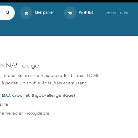
Se connecter
Mon panier
Wish list
ANNA" rouge
es, bracelets ou encore sautoirs, les bijoux LITCHI
à porter, un souffle léger, frais et amusant.
r
B.O. crochet
(hypo-allergénique)
erre
haîne acier inoxydable.