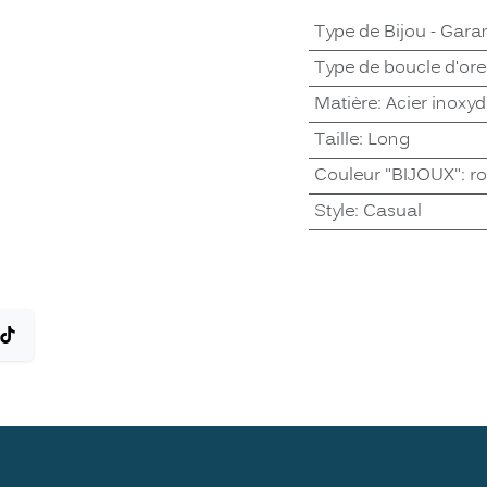
Type de Bijou - Garan
Type de boucle d'orei
Matière
:
Acier inoxy
Taille
:
Long
Couleur "BIJOUX"
:
r
Style
:
Casual