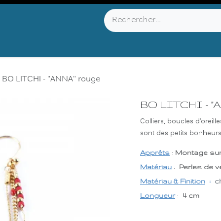
YOU KNOW ?
ABOUT US
INFOS & CONTACT
BO LITCHI - "ANNA" rouge
BO LITCHI - "
Colliers, boucles d’oreill
sont des petits bonheurs 
Apprêts
:
Montage su
Matériau
:
Perles de v
Matériau & Finition
:
c
Longueur
:
4 cm